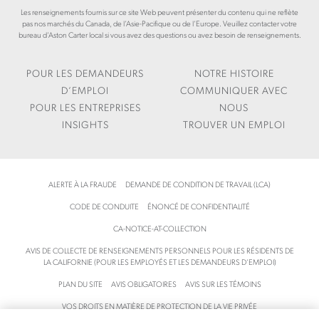
T
R
N
Les renseignements fournis sur ce site Web peuvent présenter du contenu qui ne reflète
R
T
C
pas nos marchés du Canada, de l’Asie-Pacifique ou de l’Europe. Veuillez contacter votre
E
I
A
bureau d’Aston Carter local si vous avez des questions ou avez besoin de renseignements.
N
C
R
D
L
T
S
E
E
POUR LES DEMANDEURS
NOTRE HISTOIRE
S
R
D’EMPLOI
COMMUNIQUER AVEC
/
.
POUR LES ENTREPRISES
NOUS
B
C
INSIGHTS
TROUVER UN EMPLOI
U
O
S
M
I
/
N
F
ALERTE À LA FRAUDE
DEMANDE DE CONDITION DE TRAVAIL (LCA)
E
R
S
-
CODE DE CONDUITE
ÉNONCÉ DE CONFIDENTIALITÉ
S
C
-
A
CA-NOTICE-AT-COLLECTION
T
/
AVIS DE COLLECTE DE RENSEIGNEMENTS PERSONNELS POUR LES RÉSIDENTS DE
R
I
LA CALIFORNIE (POUR LES EMPLOYÉS ET LES DEMANDEURS D’EMPLOI)
A
N
PLAN DU SITE
AVIS OBLIGATOIRES
AVIS SUR LES TÉMOINS
N
S
S
I
VOS DROITS EN MATIÈRE DE PROTECTION DE LA VIE PRIVÉE
F
G