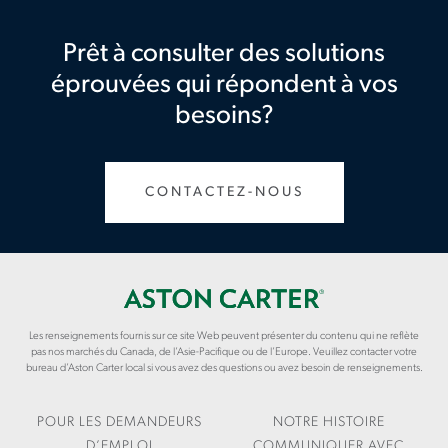
Prêt à consulter des solutions
éprouvées qui répondent à vos
besoins?
CONTACTEZ-NOUS
Les renseignements fournis sur ce site Web peuvent présenter du contenu qui ne reflète
pas nos marchés du Canada, de l’Asie-Pacifique ou de l’Europe. Veuillez contacter votre
bureau d’Aston Carter local si vous avez des questions ou avez besoin de renseignements.
POUR LES DEMANDEURS
NOTRE HISTOIRE
D’EMPLOI
COMMUNIQUER AVEC