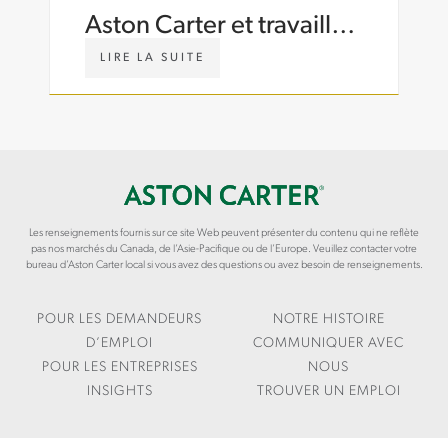
U
I
Aston Carter et travailler
T
N
avec un autre cabinet?
I
S
W
LIRE LA SUITE
O
I
W
N
G
W
S
H
.
-
T
A
S
S
S
U
/
T
P
A
O
P
R
N
Les renseignements fournis sur ce site Web peuvent présenter du contenu qui ne reflète
O
T
C
pas nos marchés du Canada, de l’Asie-Pacifique ou de l’Europe. Veuillez contacter votre
R
I
A
bureau d’Aston Carter local si vous avez des questions ou avez besoin de renseignements.
T
C
R
-
L
T
C
E
E
POUR LES DEMANDEURS
NOTRE HISTOIRE
O
S
R
D’EMPLOI
COMMUNIQUER AVEC
S
/
.
POUR LES ENTREPRISES
NOUS
T
S
C
INSIGHTS
TROUVER UN EMPLOI
-
U
O
C
C
M
O
C
/