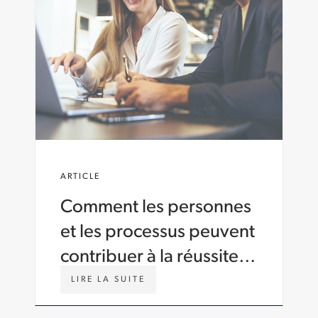
C
A
R
T
E
R
.
C
O
M
/
F
ARTICLE
R
-
Comment les personnes
C
A
et les processus peuvent
/
I
contribuer à la réussite
N
de la mise en œuvre
S
W
LIRE LA SUITE
I
W
d'un PGI
G
W