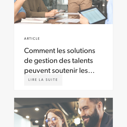
ARTICLE
Comment les solutions
de gestion des talents
peuvent soutenir les
stratégies de limitation
W
LIRE LA SUITE
W
des coûts
W
.
A
S
T
O
N