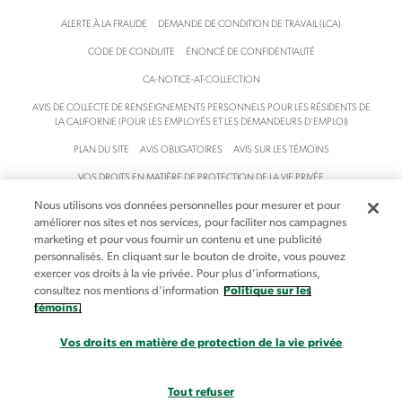
N
E
F
ALERTE À LA FRAUDE
DEMANDE DE CONDITION DE TRAVAIL (LCA)
T
S
R
A
S
-
CODE DE CONDUITE
ÉNONCÉ DE CONFIDENTIALITÉ
I
F
C
N
U
A
CA-NOTICE-AT-COLLECTION
M
L
/
AVIS DE COLLECTE DE RENSEIGNEMENTS PERSONNELS POUR LES RÉSIDENTS DE
E
-
I
LA CALIFORNIE (POUR LES EMPLOYÉS ET LES DEMANDEURS D’EMPLOI)
N
E
N
PLAN DU SITE
AVIS OBLIGATOIRES
AVIS SUR LES TÉMOINS
T
R
S
-
P
I
VOS DROITS EN MATIÈRE DE PROTECTION DE LA VIE PRIVÉE
S
-
G
T
I
H
Nous utilisons vos données personnelles pour mesurer et pour
MODALITÉS ET CONDITIONS
ACCESSIBILITÉ
améliorer nos sites et nos services, pour faciliter nos campagnes
R
M
T
VOS CHOIX EN MATIÈRE DE PROTECTION DE LA VIE PRIVÉE
marketing et pour vous fournir un contenu et une publicité
A
P
S
personnalisés. En cliquant sur le bouton de droite, vous pouvez
T
L
/
exercer vos droits à la vie privée. Pour plus d’informations,
© Aston Carter, Inc., 2026. Tous droits réservés.
E
E
A
consultez nos mentions d’information
Politique sur les
G
M
R
témoins.
I
E
T
E
N
I
Vos droits en matière de protection de la vie privée
S
T
C
A
L
T
E
Tout refuser