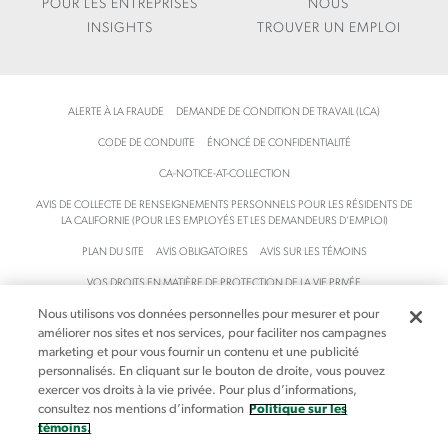
POUR LES ENTREPRISES
NOUS
B
C
INSIGHTS
TROUVER UN EMPLOI
U
O
S
M
I
/
N
F
ALERTE À LA FRAUDE
DEMANDE DE CONDITION DE TRAVAIL (LCA)
E
R
S
-
CODE DE CONDUITE
ÉNONCÉ DE CONFIDENTIALITÉ
S
C
-
A
CA-NOTICE-AT-COLLECTION
T
/
AVIS DE COLLECTE DE RENSEIGNEMENTS PERSONNELS POUR LES RÉSIDENTS DE
R
I
LA CALIFORNIE (POUR LES EMPLOYÉS ET LES DEMANDEURS D’EMPLOI)
A
N
PLAN DU SITE
AVIS OBLIGATOIRES
AVIS SUR LES TÉMOINS
N
S
S
I
VOS DROITS EN MATIÈRE DE PROTECTION DE LA VIE PRIVÉE
F
G
O
H
Nous utilisons vos données personnelles pour mesurer et pour
MODALITÉS ET CONDITIONS
ACCESSIBILITÉ
améliorer nos sites et nos services, pour faciliter nos campagnes
R
T
VOS CHOIX EN MATIÈRE DE PROTECTION DE LA VIE PRIVÉE
marketing et pour vous fournir un contenu et une publicité
M
S
personnalisés. En cliquant sur le bouton de droite, vous pouvez
A
/
exercer vos droits à la vie privée. Pour plus d’informations,
© Aston Carter, Inc., 2026. Tous droits réservés.
T
A
consultez nos mentions d’information
Politique sur les
I
R
témoins.
O
T