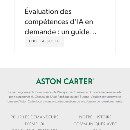
R
R
A
-
Évaluation des
T
C
E
A
compétences d’IA en
-
/
W
I
demande : un guide
O
N
pour les gestionnaires
R
S
W
LIRE LA SUITE
K
I
W
des RH
F
G
W
O
H
.
R
T
A
C
S
S
E
/
T
-
A
O
T
R
N
Les renseignements fournis sur ce site Web peuvent présenter du contenu qui ne reflète
R
T
C
pas nos marchés du Canada, de l’Asie-Pacifique ou de l’Europe. Veuillez contacter votre
E
I
A
bureau d’Aston Carter local si vous avez des questions ou avez besoin de renseignements.
N
C
R
D
L
T
S
E
E
POUR LES DEMANDEURS
NOTRE HISTOIRE
S
R
D’EMPLOI
COMMUNIQUER AVEC
/
.