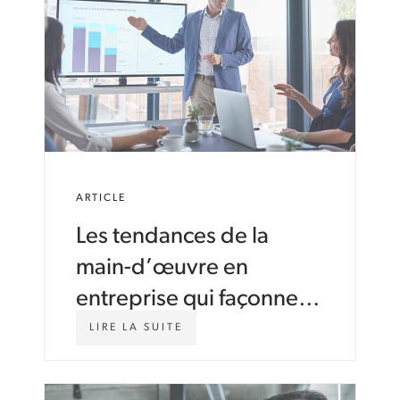
ARTICLE
Les tendances de la
main-d’œuvre en
entreprise qui façonnent
2026 : cinq quarts de
W
LIRE LA SUITE
W
travail qui redéfinissent
W
.
la façon dont le travail se
A