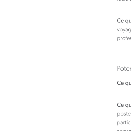
Ce qu
voyage
profe
Poten
Ce qu
Ce qu
postes
parti