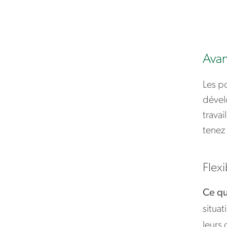
Avan
Les po
dével
travai
tenez
Flexi
Ce qu
situat
leurs 