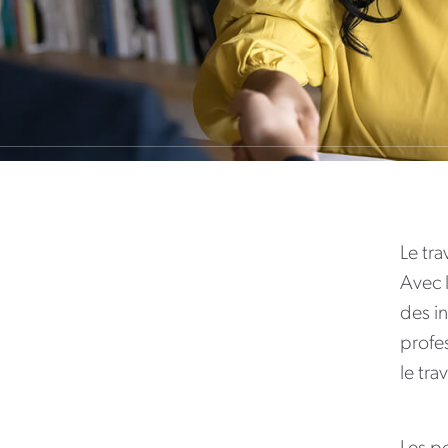
Le tra
Avec l
des in
profes
le tra