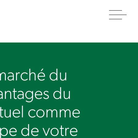
Toggle
navigat
 marché du
avantages du
actuel comme
pe de votre