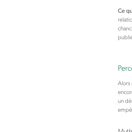
Ce qu
relati
chanc
publié
Perc
Alors 
encor
un dé
empêc