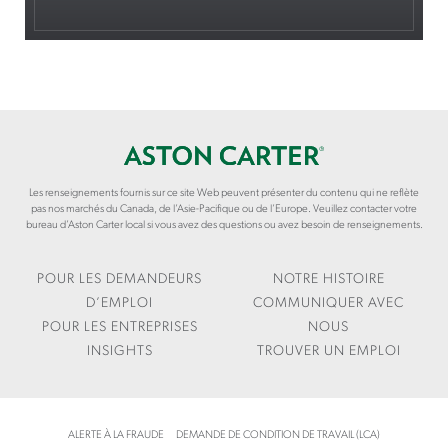
Les renseignements fournis sur ce site Web peuvent présenter du contenu qui ne reflète
pas nos marchés du Canada, de l’Asie-Pacifique ou de l’Europe. Veuillez contacter votre
bureau d’Aston Carter local si vous avez des questions ou avez besoin de renseignements.
POUR LES DEMANDEURS
NOTRE HISTOIRE
D’EMPLOI
COMMUNIQUER AVEC
POUR LES ENTREPRISES
NOUS
INSIGHTS
TROUVER UN EMPLOI
ALERTE À LA FRAUDE
DEMANDE DE CONDITION DE TRAVAIL (LCA)