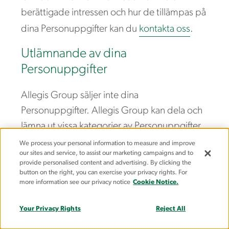
berättigade intressen och hur de tillämpas på
dina Personuppgifter kan du
kontakta oss
.
Utlämnande av dina
Personuppgifter
Allegis Group säljer inte dina
Personuppgifter. Allegis Group kan dela och
lämna ut vissa kategorier av Personuppgifter
om dig i ett affärssyfte under följande
We process your personal information to measure and improve
our sites and service, to assist our marketing campaigns and to
omständigheter och till tredjeparter inom de
provide personalised content and advertising. By clicking the
kategorier som beskrivs nedan:
button on the right, you can exercise your privacy rights. For
more information see our privacy notice
Cookie Notice.
Potentiella arbetsgivare eller
Your Privacy Rights
Reject All
potentiella kunder
– Vi kan med en kund
dela dina kontaktuppgifter, information om