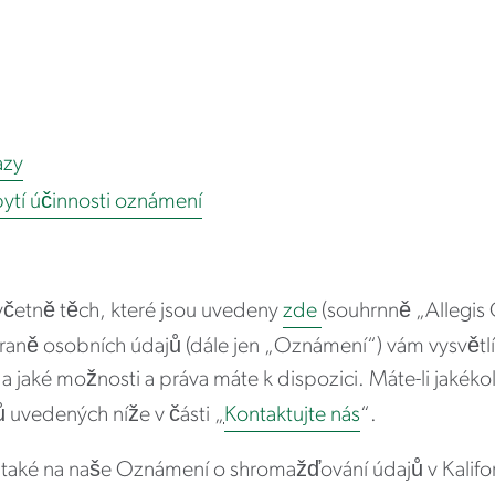
azy
tí účinnosti oznámení
 včetně těch, které jsou uvedeny
zde
(souhrnně „Allegis 
aně osobních údajů (dále jen „Oznámení“) vám vysvětl
a jaké možnosti a práva máte k dispozici. Máte-li jakéko
ů uvedených níže v části
„
Kontaktujte nás
“.
se také na naše Oznámení o shromažďování údajů v Kalifo