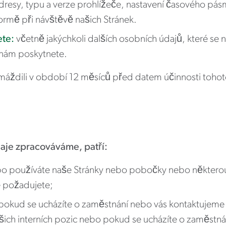
adresy, typu a verze prohlížeče, nastavení časového pás
ormě při návštěvě našich Stránek.
ete:
včetně jakýchkoli dalších osobních údajů, které s
é nám poskytnete.
omáždili v období 12 měsíců před datem účinnosti toh
daje zpracováváme, patří:
o používáte naše Stránky nebo pobočky nebo některou
é požadujete;
pokud se ucházíte o zaměstnání nebo vás kontaktujeme o
ašich interních pozic nebo pokud se ucházíte o zaměstn