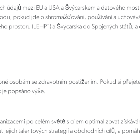
ch údajů mezi EU a USA a Švýcarskem a datového most
odu, pokud jde o shromažďování, používání a uchovává
o prostoru („EHP“) a Švýcarska do Spojených států, a
upné osobám se zdravotním postižením. Pokud si přejete
ak je popsáno výše.
rganizacemi po celém světě s cílem optimalizovat získává
t jejich talentových strategií a obchodních cílů, a pom