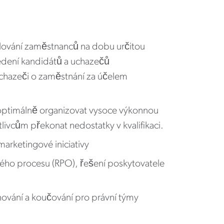
lování zaměstnanců na dobu určitou
vedení kandidátů a uchazečů
 uchazeči o zaměstnání za účelem
 optimálně organizovat vysoce výkonnou
livcům překonat nedostatky v kvalifikaci.
 marketingové iniciativy
ého procesu (RPO), řešení poskytovatele
ánování a koučování pro právní týmy