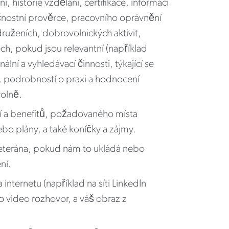
 historie vzdělání, certifikace, informací
pečnostní prověrce, pracovního oprávnění
druženích, dobrovolnických aktivit,
ch, pokud jsou relevantní (například
í a vyhledávací činnosti, týkající se
í, podrobností o praxi a hodnocení
volně.
 a benefitů, požadovaného místa
nebo plány, a také koníčky a zájmy.
 veterána, pokud nám to ukládá nebo
ní.
internetu (například na síti LinkedIn
 video rozhovor, a váš obraz z