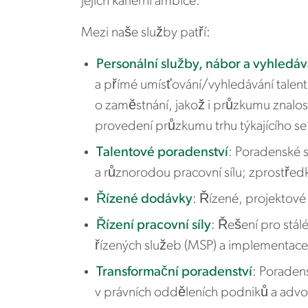
jejich kariérní ambice.
Mezi naše služby patří:
Personální služby, nábor a vyhledáv
a přímé umísťování/vyhledávání talent
o zaměstnání, jakož i průzkumu znalost
provedení průzkumu trhu týkajícího se 
Talentové poradenství
: Poradenské 
a různorodou pracovní sílu; zprostředk
Řízené dodávky
: Řízené, projektové 
Řízení pracovní síly
: Řešení pro stá
řízených služeb (MSP) a implementace 
Transformační poradenství
: Poradens
v právních odděleních podniků a advok