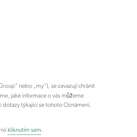
Group“ nebo „my“), se zavazují chránit
íme, jaké informace o vás můžeme
li dotazy týkající se tohoto Oznámení,
rnii
kliknutím sem
.