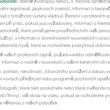
obilosti:
včetně životopisu nebo CV, historie zaměstnání,
vokátní registrace), jazykových znalostí, informací o bez
lad o totožnosti vydaný vládou), členství v profesních s
ví při práci, pokud jsou vyžadovány, informací o kliente
kátů, které umisťujeme prostřednictvím naší personáln
služby), a informací o dovednostech souvisejících s prac
akteristik/rysů, které se rozhodnete poskytnout dobro
ně vašich profesních zájmů, požadovaného odměňování
nformací o rodině v souvislosti s vašimi kariérními cíli 
y, pohlaví, národnosti, zdravotního postižení a statusu
 rovných příležitostí nebo programů pozitivních opatře
otografií, které nám poskytnete nebo které zveřejníte na 
ti/firmy); váš obraz na videu, pokud se rozhodnete pro
e některou z našich poboček.